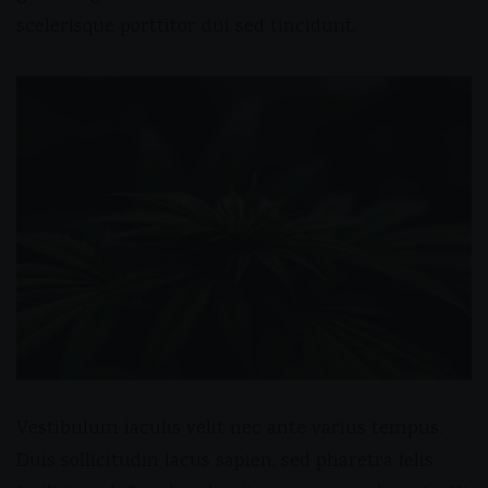
scelerisque porttitor dui sed tincidunt.
Vestibulum iaculis velit nec ante varius tempus.
Duis sollicitudin lacus sapien, sed pharetra felis