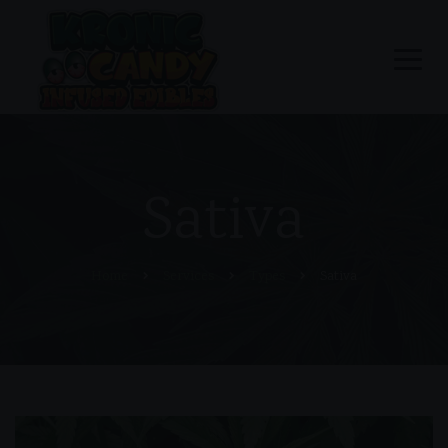
Sativa
Home
Services
Types
Sativa