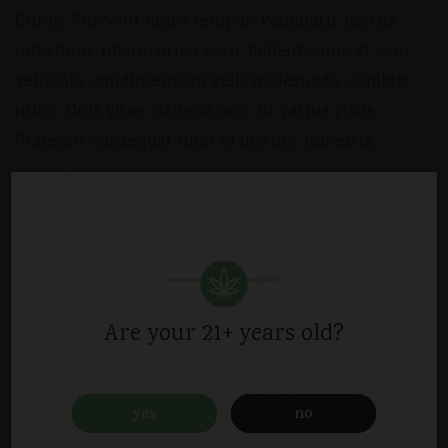
Curae; Fusce ut enim tempor, venenatis metus
interdum, ullamcorper sem. Pellentesque et sem
vehicula, condimentum velit malesuada, dapibus
nunc. Duis vitae eleifend orci, ut varius risus.
Praesent consequat nibh id dictum molestie.
Vestibulum iaculis velit
Nec ante varius tempus
Duis sollicitudin lacus sapien
Sed pharetra felis facilisis sed
Are your 21+ years old?
Cras eget sapien auctor, porttitor nisi vitae,
vulputate justo. Cras et pharetra ligula, vel
yes
no
vestibulum ipsum. Orci varius natoque penatibus