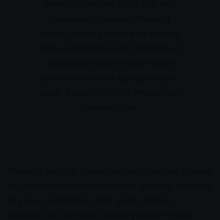
Vivamus tristique ligula quis orci
malesuada tincidunt. Praesent
magna purus, pharetra eu eleifend
non, euismod vitae leo. Interdum et
malesuada fames ac ante ipsum
primis in faucibus. Quisque sapien
enim, feugiat et mi vel, fermentum
placerat tortor.
Praesent suscipit, purus tincidunt faucibus gravida,
leo quam ullamcorper risus, quis pretium nibh eros
ut purus. Vestibulum ante ipsum primis in
faucibus orci luctus et ultrices posuere cubilia